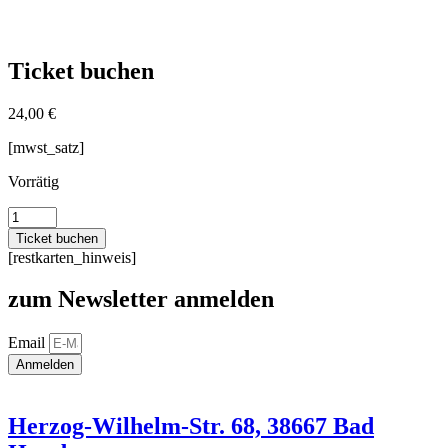
Ticket buchen
24,00
€
[mwst_satz]
Vorrätig
Die
Mix-
Ticket buchen
Show
[restkarten_hinweis]
mit
Überraschungsgästen
zum Newsletter anmelden
44.0
Menge
Email
Anmelden
Herzog-Wilhelm-Str. 68, 38667 Bad