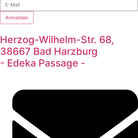
Anmelden
Herzog-Wilhelm-Str. 68,
38667 Bad Harzburg
- Edeka Passage -